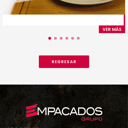
VER MÁS
1
2
3
4
5
6
REGRESAR