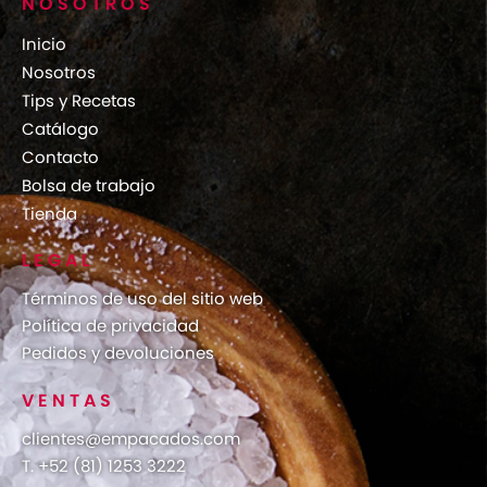
NOSOTROS
Inicio
Nosotros
Tips y Recetas
Catálogo
Contacto
Bolsa de trabajo
Tienda
LEGAL
Términos de uso del sitio web
Política de privacidad
Pedidos y devoluciones
VENTAS
clientes@empacados.com
T. +52 (81) 1253 3222