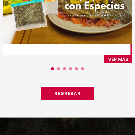
VER MÁS
1
2
3
4
5
6
REGRESAR