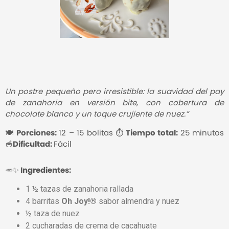
Un postre pequeño pero irresistible: la suavidad del pay
de zanahoria en versión bite,
con cobertura de
chocolate blanco y un toque crujiente de nuez.”
🍽
Porciones:
12 – 15 bolitas
⏱ Tiempo total:
25 minutos
🥣Dificultad:
Fácil
🥕✨ Ingredientes:
1 ½ tazas de zanahoria rallada
4 barritas
Oh Joy!®
sabor almendra y nuez
½ taza de nuez
2 cucharadas de crema de cacahuate